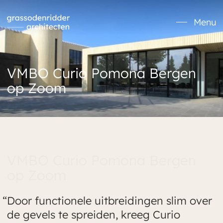
Verder naar navigatie
Ga naar hoofdinhoud
Footer
Menu
VMBO Curio Pomona Bergen
op Zoom
VMBO Curio Pomona Bergen
op Zoom
Door functionele uitbreidingen slim over
de gevels te spreiden, kreeg Curio