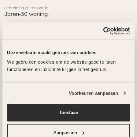
uitbreiding en renovatie
Jaren-30 woning
Wonen
Deze website maakt gebruik van cookies
We gebruiken cookies om de website goed te laten
Een passende woonomgeving creëren vraagt om
functioneren en inzicht te krijgen in het gebruik.
meer dan het verzamelen en samenvoegen van
inspirerende beelden. Het vraagt om een
integrale aanpak waarin context, identiteit,
Voorkeuren aanpassen
gebruik en beleving samenkomen tot een
ontwerp dat voelt als een maatpak: zorgvuldig
Toestaan
afgestemd op de opdrachtgever.
Aanpassen
We werken aan een grote diversiteit aan