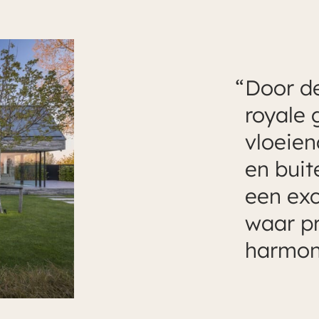
Door de
royale 
vloeie
en buite
een ex
waar pr
harmon