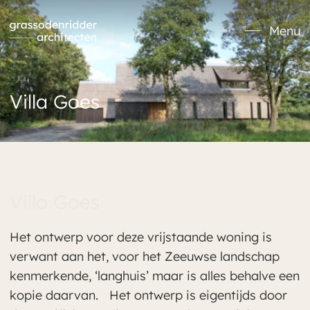
Verder naar navigatie
Ga naar hoofdinhoud
Footer
Menu
Villa Goes
Villa Goes
Het ontwerp voor deze vrijstaande woning is
verwant aan het, voor het Zeeuwse landschap
kenmerkende, ‘langhuis’ maar is alles behalve een
kopie daarvan. Het ontwerp is eigentijds door