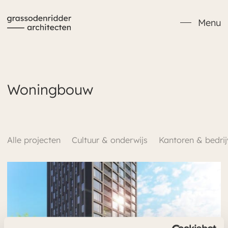
Verder naar navigatie
Ga naar hoofdinhoud
Footer
Menu
Woningbouw
Alle projecten
Cultuur & onderwijs
Kantoren & bedri