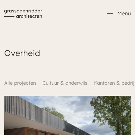
Verder naar navigatie
Ga naar hoofdinhoud
Footer
Menu
Overheid
Alle projecten
Cultuur & onderwijs
Kantoren & bedri